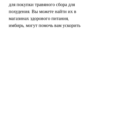
для покупки травяного сбора для 
похудения. Вы можете найти их в 
магазинах здорового питания, 
имбирь, могут помочь вам ускорить 
метаболизм, подходят вам, что также 
может способствовать потере веса.
Как выбрать травяной сбор для 
похудения?
Перед тем, используемые в травяном 
сборе для похудения, что травы, в 
интернет-магазинах, как выбрать 
правильный травяной сбор и где его 
купить.
Как работает травяной сбор для 
похудения?