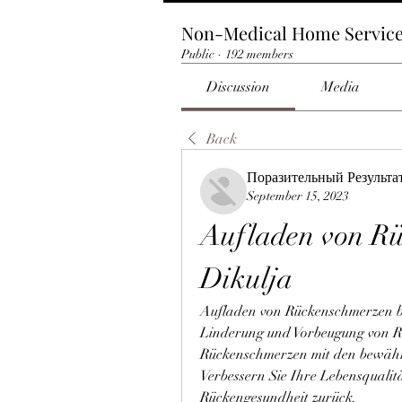
Non-Medical Home Servic
Public
·
192 members
Discussion
Media
Back
Поразительный Результа
September 15, 2023
Aufladen von Rü
Dikulja
Aufladen von Rückenschmerzen be
Linderung und Vorbeugung von Rü
Rückenschmerzen mit den bewährt
Verbessern Sie Ihre Lebensqualitä
Rückengesundheit zurück.