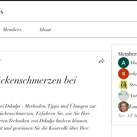
es
Members
About
Member
т
Aka
sela
ckenschmerzen bei 
Ste
Ant
i Dikulja - Methoden, Tipps und Übungen zur 
Emm
ckenschmerzen. Erfahren Sie, wie Sie Ihre 
See All 
en Techniken von Dikulja lindern können. 
t und gewinnen Sie die Kontrolle über Ihre 