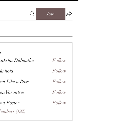
Join
s
nksha Didmuthe
Follow
lu hoki
Follow
ven Like a Boss
Follow
on Vorontsov
Follow
a Foster
Follow
Members (192)