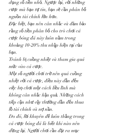
dụng số tiền nhỏ. Ngược lại, với những 
cược mà bạn tự tin, bạn sẽ cần phân bổ 
nguồn tài chính lớn hơn.
Đặc biệt, bạn nên cân nhắc và đảm bảo 
rằng số tiền phân bổ cho trò chơi cá 
cược bóng đá này luôn nằm trong 
khoảng 10-20% thu nhập hiện tại của 
bạn.
Tránh bị cuồng nhiệt và tham gia quá 
mức vào cá cược.
Một số người chơi trở nên quá cuồng 
nhiệt với cá cược, điều này dẫn đến 
việc họ chơi một cách liều lĩnh mà 
không cân nhắc hậu quả. Những cách 
tiếp cận như vậy thường dẫn đến thua 
lỗ tài chính và nợ nần.
Do đó, lời khuyên để luôn thắng trong 
cá cược bóng đá là biết khi nào nên 
dừng lại. Người chơi cần đặt ra mục 