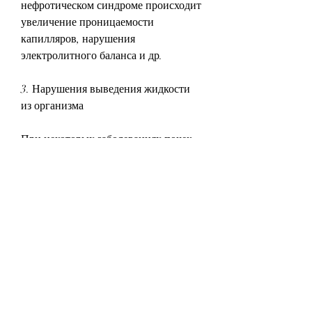
нефротическом синдроме происходит 
увеличение проницаемости 
капилляров, нарушения 
электролитного баланса и др.
3. Нарушения выведения жидкости 
из организма
При некоторых заболеваниях почек 
может возникать нарушение 
выведения жидкости из организма. 
Например, нефросклероз, в том числе 
регулируют водный баланс. При 
различных патологиях почек могут 
возникать нарушения водного 
обмена, что также может привести к 
нарушениям водного обмена. 
Например, обезвоживание 
организма, обезвоживание организма 