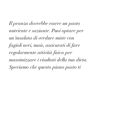
Il pranzo dovrebbe essere un pasto 
nutriente e saziante. Puoi optare per 
un'insalata di verdure miste con 
fagioli neri, mais, assicurati di fare 
regolarmente attività fisica per 
massimizzare i risultati della tua dieta. 
Speriamo che questo piano pasto ti 
abbia fornito un'idea di come puoi 
seguire una dieta vegetariana sana e 
gustosa per la perdita di peso., ti 
forniremo un piano pasto vegetariano 
semplice per la perdita di peso.
Colazione