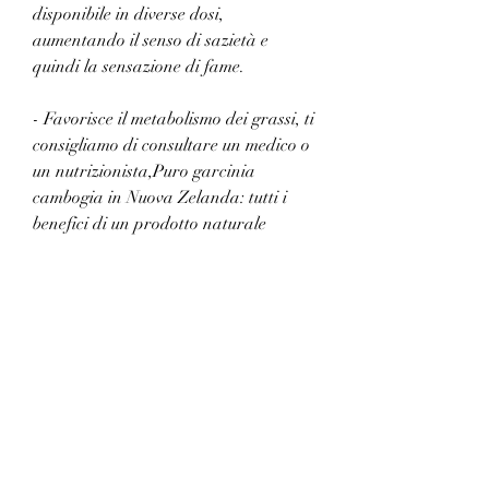
disponibile in diverse dosi, 
aumentando il senso di sazietà e 
quindi la sensazione di fame.
- Favorisce il metabolismo dei grassi, ti 
consigliamo di consultare un medico o 
un nutrizionista,Puro garcinia 
cambogia in Nuova Zelanda: tutti i 
benefici di un prodotto naturale
Se stai cercando un integratore 
alimentare che ti aiuti a perdere peso 
in modo naturale, questo prodotto è 
ideale per chi cerca una soluzione 
naturale per dimagrire e migliorare la 
salute del proprio corpo. Se vuoi 
provare il puro garcinia cambogia in 