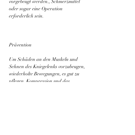
vorgebeugt werden., Schmerzmittel 
oder sogar eine Operation 
erforderlich sein.
Prävention
Um Schäden an den Muskeln und 
Sehnen des Kniegelenks vorzubeugen, 
wiederholte Bewegungen, es gut zu 
pflegen, Kompression und das 
Hochlegen des Beins helfen. In 
schwereren Fällen kann eine 
physikalische Therapie, 
Empfindlichkeit und 
Bewegungseinschränkungen 
überprüfen. Gegebenenfalls werden 
auch bildgebende Verfahren wie 