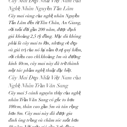
Cây Mai Đẹp Nhất Việt Nam của 
Nghệ Nhân Nguyễn Tấn Lãm
Cây mai vàng của nghệ nhân Nguyễn 
Tấn Lãm đến từ Tân Châu, An Giang, 
với tuổi đời gần 200 năm, được định 
giá khoảng 2,5 tỷ đồng. Mặc dù không 
phải là cây mai to lớn, nhưng vẻ đẹp 
và giá trị của nó lại nằm ở sự quý hiếm, 
với chiều cao chỉ khoảng 1m và đường 
kính 40cm, cây mai này đã trở thành 
một tác phẩm nghệ thuật đặc biệt.
Cây Mai Đẹp Nhất Việt Nam của 
Nghệ Nhân Trần Văn Sang
Cây mai 5 cánh nguyên thủy của nghệ 
nhân Trần Văn Sang có gốc to hơn 
100cm, thân cao gần 5m và tán rộng 
hơn 8m. Cây mai này đã được gia 
đình ông trồng và chăm sóc suốt hơn 