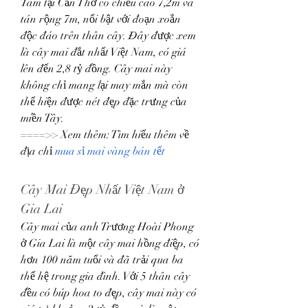
Tam tại Cần Thơ có chiều cao 7,2m và 
tán rộng 7m, nổi bật với đoạn xoắn 
độc đáo trên thân cây. Đây được xem 
là cây mai đắt nhất Việt Nam, có giá 
lên đến 2,8 tỷ đồng. Cây mai này 
không chỉ mang lại may mắn mà còn 
thể hiện được nét đẹp đặc trưng của 
miền Tây.
====>> Xem thêm: Tìm hiểu thêm về 
địa chỉ 
mua sỉ mai vàng bán tết
Cây Mai Đẹp Nhất Việt Nam ở 
Gia Lai
Cây mai của anh Trương Hoài Phong 
ở Gia Lai là một cây mai hồng điệp, có 
hơn 100 năm tuổi và đã trải qua ba 
thế hệ trong gia đình. Với 5 thân cây 
đều có búp hoa to đẹp, cây mai này có 