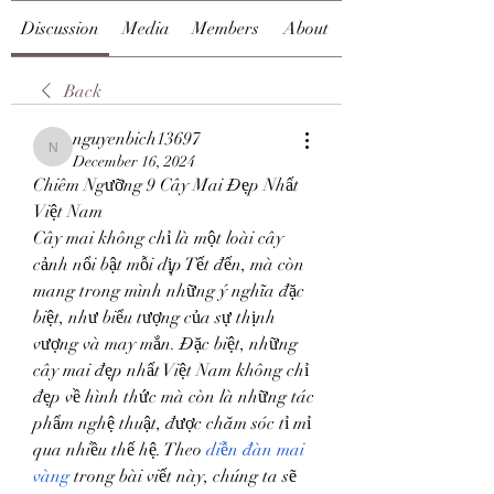
Discussion
Media
Members
About
Back
nguyenbich13697
nguyenbich13697
December 16, 2024
Chiêm Ngưỡng 9 Cây Mai Đẹp Nhất 
Việt Nam
Cây mai không chỉ là một loài cây 
cảnh nổi bật mỗi dịp Tết đến, mà còn 
mang trong mình những ý nghĩa đặc 
biệt, như biểu tượng của sự thịnh 
vượng và may mắn. Đặc biệt, những 
cây mai đẹp nhất Việt Nam không chỉ 
đẹp về hình thức mà còn là những tác 
phẩm nghệ thuật, được chăm sóc tỉ mỉ 
qua nhiều thế hệ. Theo 
diễn đàn mai 
vàng
 trong bài viết này, chúng ta sẽ 