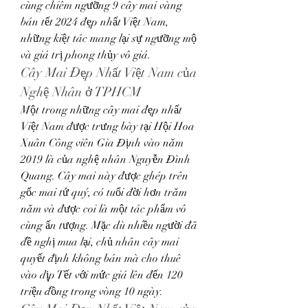
cùng chiêm ngưỡng 9 cây mai vàng 
bán tết 2024 đẹp nhất Việt Nam, 
những kiệt tác mang lại sự ngưỡng mộ 
và giá trị phong thủy vô giá.
Cây Mai Đẹp Nhất Việt Nam của 
Nghệ Nhân ở TPHCM
Một trong những cây mai đẹp nhất 
Việt Nam được trưng bày tại Hội Hoa 
Xuân Công viên Gia Định vào năm 
2019 là của nghệ nhân Nguyễn Đình 
Quang. Cây mai này được ghép trên 
gốc mai tứ quý, có tuổi đời hơn trăm 
năm và được coi là một tác phẩm vô 
cùng ấn tượng. Mặc dù nhiều người đã 
đề nghị mua lại, chủ nhân cây mai 
quyết định không bán mà cho thuê 
vào dịp Tết với mức giá lên đến 120 
triệu đồng trong vòng 10 ngày.