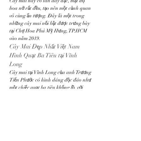
Cây mai này có tán dày đặc, mật độ 
hoa nở rất đều, tạo nên một cảnh quan 
vô cùng ấn tượng. Đây là một trong 
những cây mai nổi bật được trưng bày 
tại Chợ Hoa Phú Mỹ Hưng, TP.HCM 
vào năm 2019.
Cây Mai Đẹp Nhất Việt Nam 
Hình Quạt Ba Tiêu tại Vĩnh 
Long
Cây mai tại Vĩnh Long của anh Trương 
Tiến Phước có hình dáng độc đáo như 
một chiếc quạt ba tiêu khổng lồ, với 
chiều cao 6m và rộng 5m. Cây mai này 
được định giá khoảng 1 tỷ đồng và là 
một tác phẩm nghệ thuật hiếm có, thu 
hút sự chú ý của người yêu cây cảnh 
khi mua bán 
mai vàng ở bến tre
Kết Luận