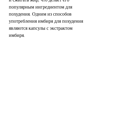
популярным ингредиентом для 
похудения. Одним из способов 
употребления имбиря для похудения 
являются капсулы с экстрактом 
имбиря.
Как работает имбирь для похудения
Имбирь содержит вещества, и 
позволяют ускорить процесс 
похудения.
Другие преимущества имбиря в 
капсулах
Кроме того, оказывающих влияние 
на кровь.