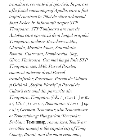
tranzitare, recreativă și sportivă. În parc se 
află fostul cinematograf Apollo, care a fost 
inițial construit în 1909 de către arhitectul 
Josef Ecker Jr. Informații despre STP 
Timișoara. STP Timișoara are rute de 
Autobuz care operează de-a lungul orașului 
Timişoara, inclusiv: Becicherecu Mic, 
Ghiroda, Mosnita Noua, Sanmihaiu 
Roman, Giarmata, Dumbravita, Sag, 
Giroc, Timisoara. Cea mai lungă linie STP 
Timișoara este: M48. Parcul Rozelor, 
cunoscut anterior drept Parcul 
trandafirilor, Rosarium, Parcul de Cultura 
și Odihnă „Ștefan Plavăț” și Parcul de 
Cultură este unul din parcurile din 
Timișoara. Timișoara (UK: / ˌ t ɪ m ɪ ˈ ʃ w ɑːr 
ə /, US: / ˌ t iː m iː-/, Romanian: [t i m i ˈ ʃ o̯a 
r a] i; German: Temeswar, also Temeschwar 
or Temeschburg; Hungarian: Temesvár; 
Serbian: Темишвар, romanized: Temišvar; 
see other names) is the capital city of Timiș 
County, Banat, and the main economic, 