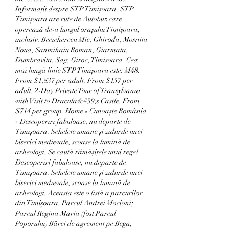
Informații despre STP Timișoara. STP 
Timișoara are rute de Autobuz care 
operează de-a lungul orașului Timişoara, 
inclusiv: Becicherecu Mic, Ghiroda, Mosnita 
Noua, Sanmihaiu Roman, Giarmata, 
Dumbravita, Sag, Giroc, Timisoara. Cea 
mai lungă linie STP Timișoara este: M48. 
From $1,837 per adult. From $157 per 
adult. 2-Day Private Tour of Transylvania 
with Visit to Dracula&#39;s Castle. From 
$714 per group. Home » Cunoaște România 
» Descoperiri fabuloase, nu departe de 
Timișoara. Schelete umane și zidurile unei 
biserici medievale, scoase la lumină de 
arheologi. Se caută rămășițele unui rege! 
Descoperiri fabuloase, nu departe de 
Timișoara. Schelete umane și zidurile unei 
biserici medievale, scoase la lumină de 
arheologi. Aceasta este o listă a parcurilor 
din Timișoara. Parcul Andrei Mocioni; 
Parcul Regina Maria (fost Parcul 
Poporului) Bărci de agrement pe Bega, 