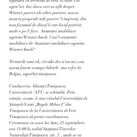
legatura cu serviciul de rela?ii clien?i al 
agen?iei. Iar daca vrei sa afli despre 
Winner pareri ale altor pariori, sau sa 
postezi propriile tale pareri ?i impresii, din 
nou forumul de discu?ii este locul potrivit 
unde o po?i face. Anunturi imobiliare 
agentia Winner Imob. Cau?i anunturi 
imobiliare de Anunturi imobiliare agentia 
Winner Imob?
Trenurile sunt ok, circula des si nu mi s-au 
parut foarte scumpe biletele- ma refer la 
Belgia, superbet timișoara.
Conducerea Alianței Timișoara 
Universitară (ATU) se schimbă. Prin 
rotație, acum, îi vine rândul Universității de 
Științele Vieții „Regele Mihai I” din 
Timișoara de la Universitatea de Vest 
Timișoara să preia coordonarea. 
Ceremonia va avea loc luni, 25 septembrie, 
ora 15:00 la sediul Stațiunii Tinerilor 
Naturaliști Timișoara (str. 3) , unde se va 