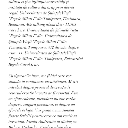
zidirea ei și a înființat universități și 
instituții de cultură din oraș prin decret 
regal. Universitatea de Științele Vieții 
“Regele Mihai I” din Timișoara, Timisoara, 
Romania. 409 talking about this · 11,703 
were here. Universitatea de Ştiinţele Vieții 
“Regele Mihai I” din. Universitatea de 
Științele Vieții “Regele Mihai I” din 
Timișoara, Timișoara. 412 discută despre 
asta · 11. Universitatea de Ştiinţele Vieții 
“Regele Mihai I” din. Timișoara, Bulevardul 
Regele Carol I, nr. 
Cu siguran?a insa, vor fi idei care vor 
stimula in continuare creativitatea. M-a?i 
intrebat despre procesul de crea?ie ?i 
resortul creativ ' acesta ar fi resortul. Este 
un efort colectiv, niciodata nu este vorba 
despre o singura persoana, ci despre un 
efort de echipa ' iar pana acum suntem 
foarte ferici?i pentru ceea ce am reu?it sa 
inventam. Nicola Andreatta in dialog cu 
Raluca Michailov. Cred ca ideea de a 