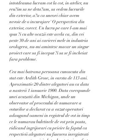
intotdeauna lucram cot la cot, in atelier, nu 
reu?im sa ne deta?am, sa vedem lucrurile 
din exterior, a?a ca uneori chiar avem 
nevoie de o incurajare' O perspectiva din 
exterior, corect. Un lucru pe care l-am mai 
spus ?i cu alte ocazii este acela ca, din cei 
peste 30 de ani ai carierei mele in industria 
orologera, nu-mi amintesc macar un singur 
proiect care sa fi inceput ?i sa se fi incheiat 
fara probleme.
Cea mai batrana persoana cunoscuta din 
stat este Ardith Grose, in varsta de 113 ani. 
Aproximativ 20 dintre alegatori au ca data 
a nasterii 1 ianuarie 1900. Data corespunde 
unei acuzatii din Michigan, unde un 
observator al procesului de numarare a 
voturilor a declarat ca a vazut operatori 
adaugand oameni in registrul de vot in timp 
ce le numarau buletinele de vot prin posta, 
ridicand ingrijorari cu privire la faptul ca 
respectivii alegatori nu fusesera inregistrati 