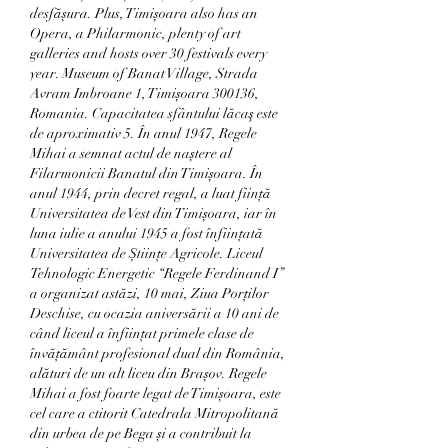
desfășura. Plus, Timișoara also has an 
Opera, a Philarmonic, plenty of art 
galleries and hosts over 30 festivals every 
year. Museum of Banat Village, Strada 
Avram Imbroane 1, Timișoara 300136, 
Romania. Capacitatea sfântului lăcaş este 
de aproximativ 5. În anul 1947, Regele 
Mihai a semnat actul de naștere al 
Filarmonicii Banatul din Timișoara. În 
anul 1944, prin decret regal, a luat ființă 
Universitatea de Vest din Timișoara, iar în 
luna iulie a anului 1945 a fost înființată 
Universitatea de Științe Agricole. Liceul 
Tehnologic Energetic “Regele Ferdinand I” 
a organizat astăzi, 10 mai, Ziua Porților 
Deschise, cu ocazia aniversării a 10 ani de 
când liceul a înființat primele clase de 
învățământ profesional dual din România, 
alături de un alt liceu din Brașov. Regele 
Mihai a fost foarte legat de Timișoara, este 
cel care a ctitorit Catedrala Mitropolitană 
din urbea de pe Bega și a contribuit la 