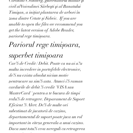
Coronini-Cronberg, guvernatorul militar şi 
civil al Voivodinei Sârbeşti şi al Banatului 
Timişan, a inițiat plantarea de arbori în 
zona dintre Cetate și Fabric.  If you are 
unable to open the files we recommend you 
get the latest version of Adobe Reader, 
pariorul rege timișoara.
Pariorul rege timișoara, 
superbet timișoara
Car?i de Credit / Debit. Poate ca nu ai a?a 
multa incredere in portofelele electronice, 
de?i nu exista absolut niciun motiv 
pentrucare sa sim?i asta. Atunci i?i raman 
cardurile de debit ?i credit ' VISA sau 
MasterCard ' pentru a te bucura de timpi 
redu?i de retragere. Deparament de Suport 
Eficient ?i Alert. De?i de multe ori 
subestimat de jucatorii de cazino, 
departamentul de suport poate juca un rol 
important in viteza generala a unui cazino. 
Daca sunt totu?i ceva nereguli cu retragerea 