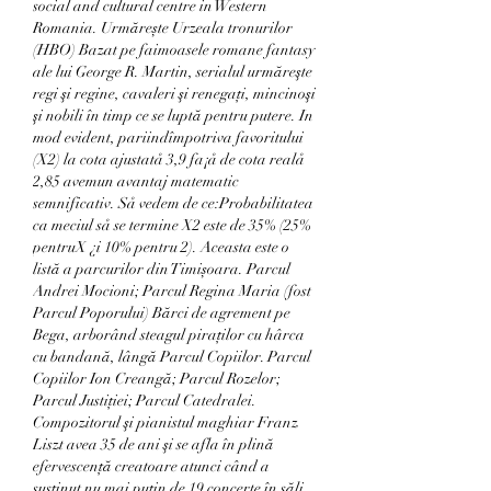
social and cultural centre in Western 
Romania. Urmărește Urzeala tronurilor 
(HBO) Bazat pe faimoasele romane fantasy 
ale lui George R. Martin, serialul urmăreşte 
regi şi regine, cavaleri şi renegaţi, mincinoşi 
şi nobili în timp ce se luptă pentru putere. In 
mod evident, pariindîmpotriva favoritului 
(X2) la cota ajustatå 3,9 fa¡å de cota realå 
2,85 avemun avantaj matematic 
semnificativ. Så vedem de ce:Probabilitatea 
ca meciul så se termine X2 este de 35% (25% 
pentruX ¿i 10% pentru 2). Aceasta este o 
listă a parcurilor din Timișoara. Parcul 
Andrei Mocioni; Parcul Regina Maria (fost 
Parcul Poporului) Bărci de agrement pe 
Bega, arborând steagul piraților cu hârca 
cu bandană, lângă Parcul Copiilor. Parcul 
Copiilor Ion Creangă; Parcul Rozelor; 
Parcul Justiției; Parcul Catedralei. 
Compozitorul şi pianistul maghiar Franz 
Liszt avea 35 de ani şi se afla în plină 
efervescenţă creatoare atunci când a 
susţinut nu mai puţin de 19 concerte în săli 