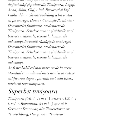
de festivităţi şi palate din Timişoara, Lugoj, 
Arad, Sibiu, Cluj, Aiud, Bucureşti şi Iaşi. 
Publicul l-a aclamat îndelung şi l-a tratat 
ca pe un rege. Home » Cunoaște România » 
Descoperiri fabuloase, nu departe de 
Timișoara. Schelete umane și zidurile unei 
biserici medievale, scoase la lumină de 
arheologi. Se caută rămășițele unui rege! 
Descoperiri fabuloase, nu departe de 
Timișoara. Schelete umane și zidurile unei 
biserici medievale, scoase la lumină de 
arheologi. 
Ar fi probabil cel mai mare oc de la acest 
Mondial ca in ultimul meci nem?ii sa rateze 
calificarea dupa o partida cu Costa Rica., 
pariorul rege timișoara.
Superbet timișoara
Timișoara (UK: / ˌ t ɪ m ɪ ˈ ʃ w ɑːr ə /, US: / ˌ t 
iː m iː-/, Romanian: [t i m i ˈ ʃ o̯a r a] i; 
German: Temeswar, also Temeschwar or 
Temeschburg; Hungarian: Temesvár; 