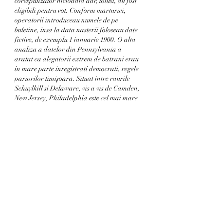
corespunzator niciodata dar, totusi, au fost 
eligibili pentru vot. Conform marturiei, 
operatorii introduceau numele de pe 
buletine, insa la data nasterii foloseau date 
fictive, de exemplu 1 ianuarie 1900. O alta 
analiza a datelor din Pennsylvania a 
aratat ca alegatorii extrem de batrani erau 
in mare parte inregistrati democrati, regele 
pariorilor timișoara. Situat intre raurile 
Schuylkill si Delaware, vis a vis de Camden, 
New Jersey, Philadelphia este cel mai mare 
oras din Pennsylvania si al cincilea cel mai 
mare oras din Statele Unite. Locul de 
nastere al Statelor Unite si capitala 
originala a natiunii (1790 ' 1800), orasul a 
fost intemeiat in 1682 de englezul membru al 
Societatii Religioase a Prietenilor, William 
Penn, care a creat colonia in scopul unui 
'experiment sfant' ' taram al tolerantei si al 
libertatii religioase. Multi colonisti 
persecutati au venit aici. Penn a denumit 
orasul cu expresia in limba greaca 'iubire 
frateasca'. La sfarsitul secolului XIX 