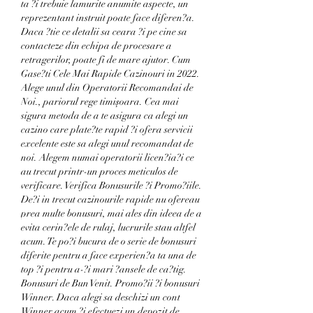
ta ?i trebuie lamurite anumite aspecte, un 
reprezentant instruit poate face diferen?a. 
Daca ?tie ce detalii sa ceara ?i pe cine sa 
contacteze din echipa de procesare a 
retragerilor, poate fi de mare ajutor. Cum 
Gase?ti Cele Mai Rapide Cazinouri in 2022. 
Alege unul din Operatorii Recomandai de 
Noi., pariorul rege timișoara. Cea mai 
sigura metoda de a te asigura ca alegi un 
cazino care plate?te rapid ?i ofera servicii 
excelente este sa alegi unul recomandat de 
noi. Alegem numai operatorii licen?ia?i ce 
au trecut printr-un proces meticulos de 
verificare. Verifica Bonusurile ?i Promo?iile. 
De?i in trecut cazinourile rapide nu ofereau 
prea multe bonusuri, mai ales din ideea de a 
evita cerin?ele de rulaj, lucrurile stau altfel 
acum. Te po?i bucura de o serie de bonusuri 
diferite pentru a face experien?a ta una de 
top ?i pentru a-?i mari ?ansele de ca?tig. 
Bonusuri de Bun Venit. Promo?ii ?i bonusuri 
Winner. Daca alegi sa deschizi un cont 
Winner acum ?i efectuezi un depozit de 