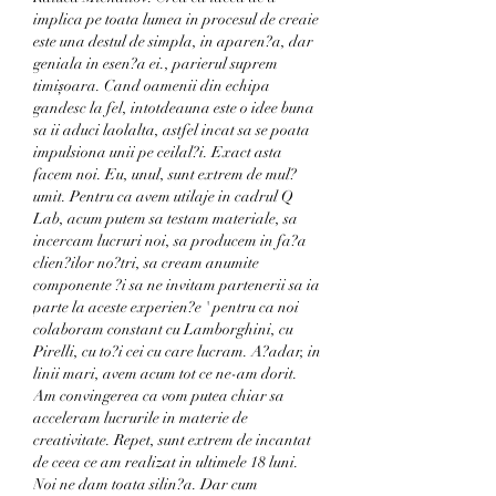
implica pe toata lumea in procesul de creaie 
este una destul de simpla, in aparen?a, dar 
geniala in esen?a ei., parierul suprem 
timișoara. Cand oamenii din echipa 
gandesc la fel, intotdeauna este o idee buna 
sa ii aduci laolalta, astfel incat sa se poata 
impulsiona unii pe ceilal?i. Exact asta 
facem noi. Eu, unul, sunt extrem de mul?
umit. Pentru ca avem utilaje in cadrul Q 
Lab, acum putem sa testam materiale, sa 
incercam lucruri noi, sa producem in fa?a 
clien?ilor no?tri, sa cream anumite 
componente ?i sa ne invitam partenerii sa ia 
parte la aceste experien?e ' pentru ca noi 
colaboram constant cu Lamborghini, cu 
Pirelli, cu to?i cei cu care lucram. A?adar, in 
linii mari, avem acum tot ce ne-am dorit. 
Am convingerea ca vom putea chiar sa 
acceleram lucrurile in materie de 
creativitate. Repet, sunt extrem de incantat 
de ceea ce am realizat in ultimele 18 luni. 
Noi ne dam toata silin?a. Dar cum 