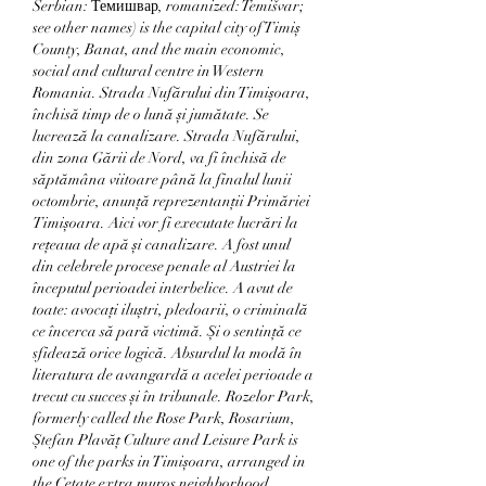
Serbian: Темишвар, romanized: Temišvar; 
see other names) is the capital city of Timiș 
County, Banat, and the main economic, 
social and cultural centre in Western 
Romania. Strada Nufărului din Timișoara, 
închisă timp de o lună și jumătate. Se 
lucrează la canalizare. Strada Nufărului, 
din zona Gării de Nord, va fi închisă de 
săptămâna viitoare până la finalul lunii 
octombrie, anunță reprezentanții Primăriei 
Timișoara. Aici vor fi executate lucrări la 
rețeaua de apă și canalizare. A fost unul 
din celebrele procese penale al Austriei la 
începutul perioadei interbelice. A avut de 
toate: avocați iluștri, pledoarii, o criminală 
ce încerca să pară victimă. Și o sentință ce 
sfidează orice logică. Absurdul la modă în 
literatura de avangardă a acelei perioade a 
trecut cu succes și în tribunale. Rozelor Park, 
formerly called the Rose Park, Rosarium, 
Ștefan Plavăț Culture and Leisure Park is 
one of the parks in Timișoara, arranged in 
the Cetate extra muros neighborhood. 