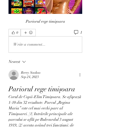
Pariorul rege timișoara
1
0
Write a comment...
Newest
Berry Sookoo
Sep 24, 2023
Pariorul rege timișoara
Corul de Copii-Elim Timișoara. Se afişează 
1-10 din 32 rezultate. Parcul „Regina 
Maria” este cel mai vechi parc al 
Timișoarei. [1] Intrările principale ale 
parcului se află pe Bulevardul 3 august 
1919, [2] acesta având trei funcțiuni: de 