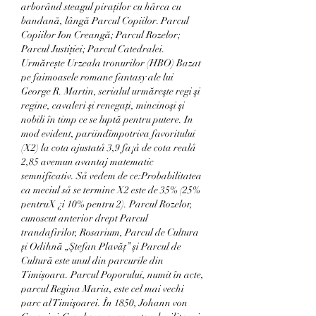
arborând steagul piraților cu hârca cu 
bandană, lângă Parcul Copiilor. Parcul 
Copiilor Ion Creangă; Parcul Rozelor; 
Parcul Justiției; Parcul Catedralei. 
Urmărește Urzeala tronurilor (HBO) Bazat 
pe faimoasele romane fantasy ale lui 
George R. Martin, serialul urmăreşte regi şi 
regine, cavaleri şi renegaţi, mincinoşi şi 
nobili în timp ce se luptă pentru putere. In 
mod evident, pariindîmpotriva favoritului 
(X2) la cota ajustatå 3,9 fa¡å de cota realå 
2,85 avemun avantaj matematic 
semnificativ. Så vedem de ce:Probabilitatea 
ca meciul så se termine X2 este de 35% (25% 
pentruX ¿i 10% pentru 2). Parcul Rozelor, 
cunoscut anterior drept Parcul 
trandafirilor, Rosarium, Parcul de Cultura 
și Odihnă „Ștefan Plavăț” și Parcul de 
Cultură este unul din parcurile din 
Timișoara. Parcul Poporului, numit în acte, 
parcul Regina Maria, este cel mai vechi 
parc al Timişoarei. În 1850, Johann von 