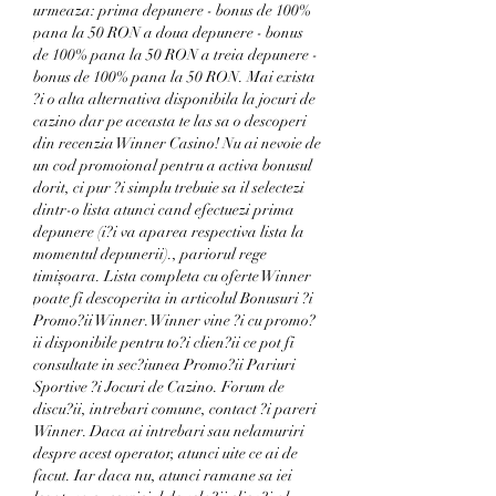
urmeaza: prima depunere - bonus de 100% 
pana la 50 RON a doua depunere - bonus 
de 100% pana la 50 RON a treia depunere - 
bonus de 100% pana la 50 RON. Mai exista 
?i o alta alternativa disponibila la jocuri de 
cazino dar pe aceasta te las sa o descoperi 
din recenzia Winner Casino! Nu ai nevoie de 
un cod promoional pentru a activa bonusul 
dorit, ci pur ?i simplu trebuie sa il selectezi 
dintr-o lista atunci cand efectuezi prima 
depunere (i?i va aparea respectiva lista la 
momentul depunerii)., pariorul rege 
timișoara. Lista completa cu oferte Winner 
poate fi descoperita in articolul Bonusuri ?i 
Promo?ii Winner. Winner vine ?i cu promo?
ii disponibile pentru to?i clien?ii ce pot fi 
consultate in sec?iunea Promo?ii Pariuri 
Sportive ?i Jocuri de Cazino. Forum de 
discu?ii, intrebari comune, contact ?i pareri 
Winner. Daca ai intrebari sau nelamuriri 
despre acest operator, atunci uite ce ai de 
facut. Iar daca nu, atunci ramane sa iei 