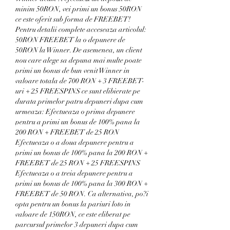
minim 50RON, vei primi un bonus 50RON 
ce este oferit sub forma de FREEBET! 
Pentru detalii complete acceseaza articolul: 
50RON FREEBET la o depunere de 
50RON la Winner. De asemenea, un client 
nou care alege sa depuna mai multe poate 
primi un bonus de bun venit Winner in 
valoare totala de 700 RON + 3 FREEBET-
uri + 25 FREESPINS ce sunt elibierate pe 
durata primelor patru depuneri dupa cum 
urmeaza: Efectueaza o prima depunere 
pentru a primi un bonus de 100% pana la 
200 RON + FREEBET de 25 RON 
Efectueaza o a doua depunere pentru a 
primi un bonus de 100% pana la 200 RON + 
FREEBET de 25 RON + 25 FREESPINS 
Efectueaza o a treia depunere pentru a 
primi un bonus de 100% pana la 300 RON + 
FREEBET de 50 RON. Ca alternativa, po?i 
opta pentru un bonus la pariuri loto in 
valoare de 150RON, ce este eliberat pe 
parcursul primelor 3 depuneri dupa cum 