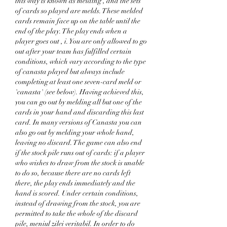
this way is known as melding , and the sets 
of cards so played are melds. These melded 
cards remain face up on the table until the 
end of the play. The play ends when a 
player goes out , i. You are only allowed to go 
out after your team has fulfilled certain 
conditions, which vary according to the type 
of canasta played but always include 
completing at least one seven-card meld or 
'canasta' (see below). Having achieved this, 
you can go out by melding all but one of the 
cards in your hand and discarding this last 
card. In many versions of Canasta you can 
also go out by melding your whole hand, 
leaving no discard. The game can also end 
if the stock pile runs out of cards: if a player 
who wishes to draw from the stock is unable 
to do so, because there are no cards left 
there, the play ends immediately and the 
hand is scored. Under certain conditions, 
instead of drawing from the stock, you are 
permitted to take the whole of the discard 
pile, meniul zilei veritabil. In order to do 