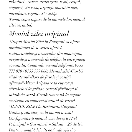
mănânci - carne, ardei gras, roșii, ceapă, 
ciuperci, vin roșu, arpagic murat în oțet, 
mirodenii, cognac 5* - 300g. 
Numai copii sugari de la mamele lor, meniul 
zilei veritabil.
Meniul zilei original
 Grupul Meniul Zilei în Botoşani va ofera 
posibilitatea de a vedea ofertele 
restaurantelor şi pizzeriilor din municipiu, 
preţurile şi numerele de telefon la care puteţi 
comanda. Comandă meniul telefonic: 0755 
777 070 / 0755 777 080. Meniul zilei-Ciorbă 
rădăuțeană-Borș de fasole și costiță 
afumată-Mixt: Aripioare la cuptor și 
cârnăciori la grătar, cartofi țărănești și 
salată de varză-Ceafă rumenită la cuptor 
cu risotto cu ciuperci și salată de varză. 
MENIUL ZILEI la Restaurant Sigemo! 
Gustos și sănătos, ca la mama acasă! 
Configureaz-ți meniul cum doreș ți ! Fel 
Principal + Garnitură + Salată = 25 de lei. 
Pentru numai 8 lei , îți poți adaugă și o 