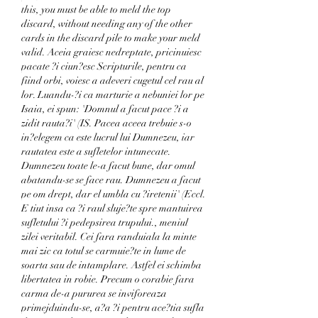
this, you must be able to meld the top 
discard, without needing any of the other 
cards in the discard pile to make your meld 
valid. Aceia graiesc nedreptate, pricinuiesc 
pacate ?i ciun?esc Scripturile, pentru ca 
fiind orbi, voiesc a adeveri cugetul cel rau al 
lor. Luandu-?i ca marturie a nebuniei lor pe 
Isaia, ei spun: 'Domnul a facut pace ?i a 
zidit rauta?i' (IS. Pacea aceea trebuie s-o 
in?elegem ca este lucrul lui Dumnezeu, iar 
rautatea este a sufletelor intunecate. 
Dumnezeu toate le-a facut bune, dar omul 
abatandu-se se face rau. Dumnezeu a facut 
pe om drept, dar el umbla cu ?iretenii' (Eccl. 
E tiut insa ca ?i raul sluje?te spre mantuirea 
sufletului ?i pedepsirea trupului., meniul 
zilei veritabil. Cei fara randuiala la minte 
mai zic ca totul se carmuie?te in lume de 
soarta sau de intamplare. Astfel ei schimba 
libertatea in robie. Precum o corabie fara 
carma de-a pururea se inviforeaza 
primejduindu-se, a?a ?i pentru ace?tia sufla 