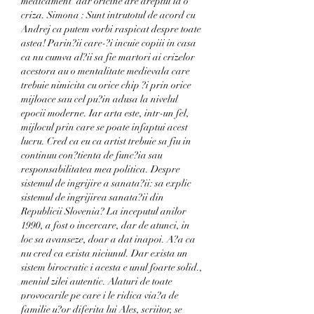
medicament' dar oricine are dreptul la o 
criza. Simona : Sunt intrutotul de acord cu 
Andrej ca putem vorbi raspicat despre toate 
astea! Parin?ii care-?i incuie copiii in casa 
ca nu cumva al?ii sa fie martori ai crizelor 
acestora au o mentalitate medievala care 
trebuie nimicita cu orice chip ?i prin orice 
mijloace sau cel pu?in adusa la nivelul 
epocii moderne. Iar arta este, intr-un fel, 
mijlocul prin care se poate infaptui acest 
lucru. Cred ca eu ca artist trebuie sa fiu in 
continuu con?tienta de func?ia sau 
responsabilitatea mea politica. Despre 
sistemul de ingrijire a sanata?ii: sa explic 
sistemul de ingrijirea sanata?ii din 
Republicii Slovenia? La inceputul anilor 
1990, a fost o incercare, dar de atunci, in 
loc sa avanseze, doar a dat inapoi. A?a ca 
nu cred ca exista niciunul. Dar exista un 
sistem birocratic i acesta e unul foarte solid., 
meniul zilei autentic. Alaturi de toate 
provocarile pe care i le ridica via?a de 
familie u?or diferita lui Ales, scriitor, se 