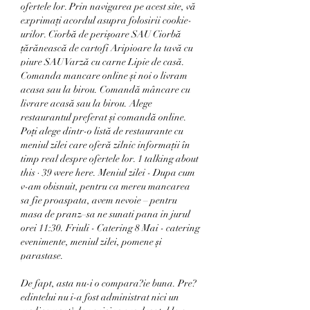
ofertele lor. Prin navigarea pe acest site, vă 
exprimați acordul asupra folosirii cookie-
urilor. Ciorbă de perișoare SAU Ciorbă 
țărănească de cartofi Aripioare la tavă cu 
piure SAU Varză cu carne Lipie de casă. 
Comanda mancare online și noi o livram 
acasa sau la birou. Comandă mâncare cu 
livrare acasă sau la birou. Alege 
restaurantul preferat și comandă online. 
Poți alege dintr-o listă de restaurante cu 
meniul zilei care oferă zilnic informații în 
timp real despre ofertele lor. 1 talking about 
this · 39 were here. Meniul zilei - Dupa cum 
v-am obisnuit, pentru ca mereu mancarea 
sa fie proaspata, avem nevoie – pentru 
masa de pranz–sa ne sunati pana in jurul 
orei 11:30. Friuli - Catering 8 Mai - catering 
evenimente, meniul zilei, pomene și 
parastase. 
De fapt, asta nu-i o compara?ie buna. Pre?
edintelui nu i-a fost administrat nici un 