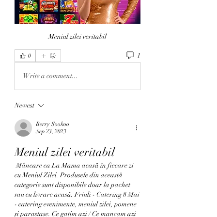
Meniul zilei veritabil
1
0
Write a comment...
Newest
Berry Sookoo
Sep 23, 2023
Meniul zilei veritabil
 Mâncare ca La Mama acasă în fiecare zi 
cu Meniul Zilei. Produsele din această 
categorie sunt disponibile doar la pachet 
sau cu livrare acasă. Friuli - Catering 8 Mai 
- catering evenimente, meniul zilei, pomene 
și parastase. Ce gatim azi / Ce mancam azi 