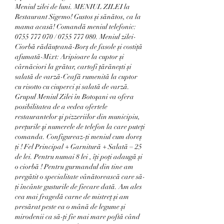
Meniul zilei de luni. MENIUL ZILEI la 
Restaurant Sigemo! Gustos și sănătos, ca la 
mama acasă! Comandă meniul telefonic: 
0755 777 070 / 0755 777 080. Meniul zilei-
Ciorbă rădăuțeană-Borș de fasole și costiță 
afumată-Mixt: Aripioare la cuptor și 
cârnăciori la grătar, cartofi țărănești și 
salată de varză-Ceafă rumenită la cuptor 
cu risotto cu ciuperci și salată de varză. 
Grupul Meniul Zilei în Botoşani va ofera 
posibilitatea de a vedea ofertele 
restaurantelor şi pizzeriilor din municipiu, 
preţurile şi numerele de telefon la care puteţi 
comanda. Configureaz-ți meniul cum doreș 
ți ! Fel Principal + Garnitură + Salată = 25 
de lei. Pentru numai 8 lei , îți poți adaugă și 
o ciorbă ! Pentru gurmandul din tine am 
pregătit o specialitate vânătorească care să-
ți încânte gusturile de fiecare dată. Am ales 
cea mai fragedă carne de mistreț și am 
presărat peste ea o mână de legume și 
mirodenii ca să-ți fie mai mare poftă când 