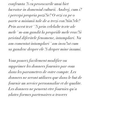
confrunta ?i cu provocarile unui biet 
lucrator in domeniul culturii. Andrej, cum i?
i percepi propria pozi?ie? O vezi ca pe o 
parte a misiunii tale de a trezi con?tiin?ele? 
Prin acest text ' ?i prin celelalte texte ale 
mele ' m-am gandit la propriile mele reac?ii 
privind diferitele fenomene, intamplari. Nu 
am comentat intamplari ' am inva?at cum 
sa gandesc despre ele ?i despre mine insumi.
Vous pouvez facilement modifier ou 
supprimer les donnees fournies par vous 
dans les parametres de votre compte. Les 
donnees ne seront utilisees que dans le but de 
fournir un service personnalise et de qualite. 
Les donnees ne peuvent etre fournies qu'a 
plates-formes partenaires a travers 
lesquelles nous fournissons le service. Voulez-
vous recevoir par courriel les promotions de 
Geant Casino, ainsi que d'autres offres 
speciales par ofertolino. Plus a propos 
ofertolino, meniul zilei real. Black Friday 