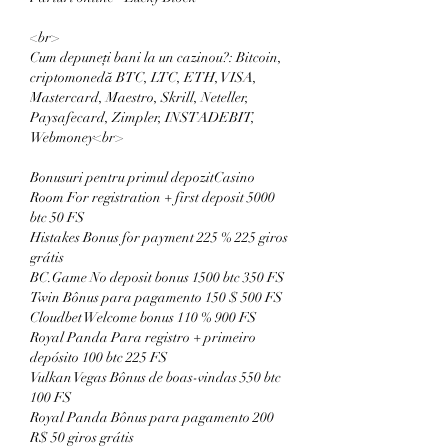
<br>
Cum depuneți bani la un cazinou?: Bitcoin, 
criptomonedă BTC, LTC, ETH, VISA, 
Mastercard, Maestro, Skrill, Neteller, 
Paysafecard, Zimpler, INSTADEBIT, 
Webmoney<br>
Bonusuri pentru primul depozitCasino 
Room For registration + first deposit 5000 
btc 50 FS
Histakes Bonus for payment 225 % 225 giros 
grátis
BC.Game No deposit bonus 1500 btc 350 FS
Twin Bônus para pagamento 150 $ 500 FS
Cloudbet Welcome bonus 110 % 900 FS
Royal Panda Para registro + primeiro 
depósito 100 btc 225 FS
Vulkan Vegas Bônus de boas-vindas 550 btc 
100 FS
Royal Panda Bônus para pagamento 200 
R$ 50 giros grátis