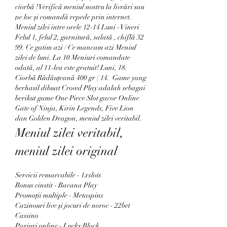
ciorbă ! Verifică meniul nostru la livrări sau 
pe loc și comandă repede prin internet. 
Meniul zilei intre orele 12-14 Luni - Vineri 
Felul 1, felul 2, garnitură, salată , chiflă 32 
99. Ce gatim azi / Ce mancam azi Meniul 
zilei de luni. La 10 Meniuri comandate 
odată, al 11-lea este gratuit! Luni, 18. 
Ciorbă Rădăuțeană 400 gr ( 14.  Game yang 
berhasil dibuat Crowd Play adalah sebagai 
berikut game One Piece Slot gacor Online 
Gate of Ninja, Kirin Legends, Five Lion 
dan Golden Dragon, meniul zilei veritabil.
Meniul zilei veritabil, 
meniul zilei original
Servicii remarcabile - 1xslots
Bonus cinstit - Bacana Play
Promoții multiple - Metaspins
Cazinouri live și jocuri de noroc - 22bet 
Cassino
Pariuri online - Lucky Block