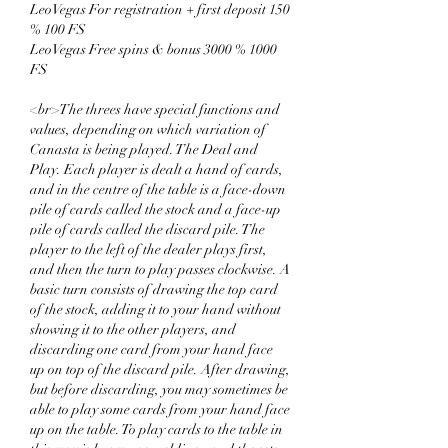
LeoVegas For registration + first deposit 150 
% 100 FS
LeoVegas Free spins & bonus 3000 % 1000 
FS
<br>The threes have special functions and 
values, depending on which variation of 
Canasta is being played. The Deal and 
Play. Each player is dealt a hand of cards, 
and in the centre of the table is a face-down 
pile of cards called the stock and a face-up 
pile of cards called the discard pile. The 
player to the left of the dealer plays first, 
and then the turn to play passes clockwise. A 
basic turn consists of drawing the top card 
of the stock, adding it to your hand without 
showing it to the other players, and 
discarding one card from your hand face 
up on top of the discard pile. After drawing, 
but before discarding, you may sometimes be 
able to play some cards from your hand face 
up on the table. To play cards to the table in 