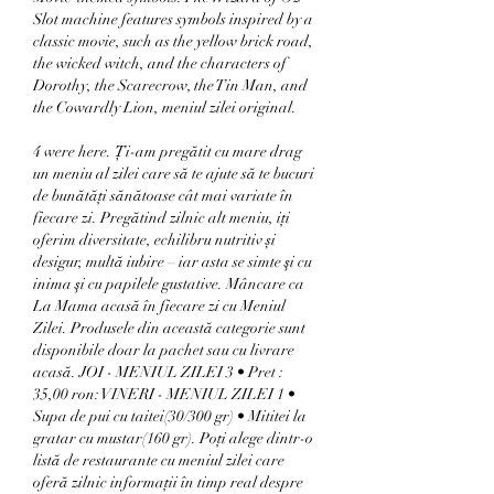
Slot machine features symbols inspired by a 
classic movie, such as the yellow brick road, 
the wicked witch, and the characters of 
Dorothy, the Scarecrow, the Tin Man, and 
the Cowardly Lion, meniul zilei original.
4 were here. Ți-am pregătit cu mare drag 
un meniu al zilei care să te ajute să te bucuri 
de bunătăţi sănătoase cât mai variate în 
fiecare zi. Pregătind zilnic alt meniu, iți 
oferim diversitate, echilibru nutritiv și 
desigur, multă iubire – iar asta se simte şi cu 
inima şi cu papilele gustative. Mâncare ca 
La Mama acasă în fiecare zi cu Meniul 
Zilei. Produsele din această categorie sunt 
disponibile doar la pachet sau cu livrare 
acasă. JOI - MENIUL ZILEI 3 • Pret : 
35,00 ron: VINERI - MENIUL ZILEI 1 • 
Supa de pui cu taitei(30/300 gr) • Mititei la 
gratar cu mustar(160 gr). Poți alege dintr-o 
listă de restaurante cu meniul zilei care 
oferă zilnic informații în timp real despre 