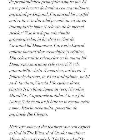
de pretutindenea primejdia asupra lor. Ei 
nu se pot bucura de lumina cea mantuitoare, 
parasind pe Domnul, Carmaciul lor. Astfel 
mai ratace?te diavolul pe unii, incat zic ca 
intamplarile bune ?i rele vin de la mersul 
stelelor' ?i se iau dupa minciunile 
gromovnicelor, in loc de a se ?ine de 
Cuvantul lui Dumnezeu, Care este Izvorul 
tuturor bunata?ilor vremelnice ?i ve?nice. 
Din cele aratate reiese clar ca in mana lui 
Dumnezeu stau toate cele cere?ti ?i cele 
pamante?ti: via?a ?i moartea, na?terea ?i 
feluritele daruiri, in El sa nadajduim, pe El 
sa-L laudam, Caruia I Se cuvine slava, 
cinstea ?i inchinaciunea in veci. Nicodim 
Mandi?a ; Capcanele iadului. Cine a fost 
Noroc ?i de ce nu ar fi bine sa invocam acest 
nume. Istoria nebanuita, povestita de 
parintele Ilie Cleopa.
Here are some of the features you can expect 
to find in The Wizard of Oz slot machine: 
Movie-themed symbols: The Wizard of Oz 