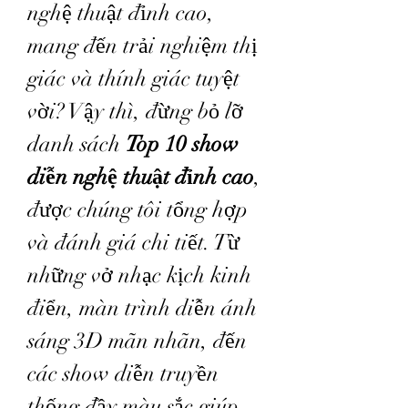
nghệ thuật đỉnh cao, 
mang đến trải nghiệm thị 
giác và thính giác tuyệt 
vời? Vậy thì, đừng bỏ lỡ 
danh sách 
Top 10 show 
diễn nghệ thuật đỉnh cao
, 
được chúng tôi tổng hợp 
và đánh giá chi tiết. Từ 
những vở nhạc kịch kinh 
điển, màn trình diễn ánh 
sáng 3D mãn nhãn, đến 
các show diễn truyền 
thống đầy màu sắc giúp 