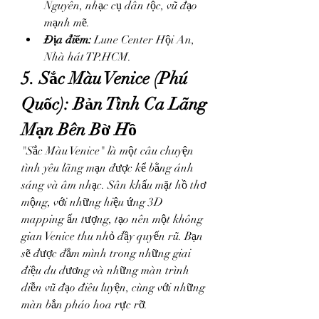
Nguyên, nhạc cụ dân tộc, vũ đạo 
mạnh mẽ.
Địa điểm:
 Lune Center Hội An, 
Nhà hát TP.HCM.
5. Sắc Màu Venice (Phú 
Quốc): Bản Tình Ca Lãng 
Mạn Bên Bờ Hồ
"Sắc Màu Venice" là một câu chuyện 
tình yêu lãng mạn được kể bằng ánh 
sáng và âm nhạc. Sân khấu mặt hồ thơ 
mộng, với những hiệu ứng 3D 
mapping ấn tượng, tạo nên một không 
gian Venice thu nhỏ đầy quyến rũ. Bạn 
sẽ được đắm mình trong những giai 
điệu du dương và những màn trình 
diễn vũ đạo điêu luyện, cùng với những 
màn bắn pháo hoa rực rỡ.