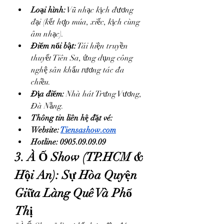
Loại hình:
 Vũ nhạc kịch đương 
đại (kết hợp múa, xiếc, kịch cùng 
âm nhạc).
Điểm nổi bật:
 Tái hiện truyền 
thuyết Tiên Sa, ứng dụng công 
nghệ sân khấu tương tác đa 
chiều.
Địa điểm:
 Nhà hát Trưng Vương, 
Đà Nẵng.
Thông tin liên hệ đặt vé: 
Website: 
Tiensashow.com
Hotline: 0905.09.09.09
3. À Ố Show (TP.HCM & 
Hội An): Sự Hòa Quyện 
Giữa Làng Quê Và Phố 
Thị