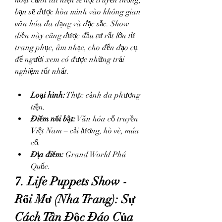
hoạt cảnh tái hiện lễ hội truyền thống, 
bạn sẽ được hòa mình vào không gian 
văn hóa đa dạng và đặc sắc. Show 
diễn này cũng được đầu tư rất lớn từ 
trang phục, âm nhạc, cho đến đạo cụ 
để người xem có được những trải 
nghiệm tốt nhất.
Loại hình:
 Thực cảnh đa phương 
tiện.
Điểm nổi bật:
 Văn hóa cổ truyền 
Việt Nam – cải lương, hò vè, múa 
cổ.
Địa điểm:
 Grand World Phú 
Quốc.
7. Life Puppets Show - 
Rối Mơ (Nha Trang): Sự 
Cách Tân Độc Đáo Của 