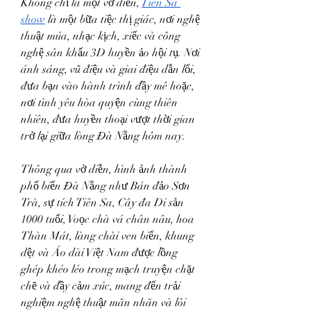
Không chỉ là một vở diễn, 
Tiên Sa 
show
 là một bữa tiệc thị giác, nơi nghệ 
thuật múa, nhạc kịch, xiếc và công 
nghệ sân khấu 3D huyền ảo hội tụ. Nơi 
ánh sáng, vũ điệu và giai điệu dẫn lối, 
đưa bạn vào hành trình đầy mê hoặc, 
nơi tình yêu hòa quyện cùng thiên 
nhiên, đưa huyền thoại vượt thời gian 
trở lại giữa lòng Đà Nẵng hôm nay.
Thông qua vở diễn, hình ảnh thành 
phố biển Đà Nẵng như Bán đảo Sơn 
Trà, sự tích Tiên Sa, Cây đa Di sản 
1000 tuổi, Voọc chà vá chân nâu, hoa 
Thàn Mát, làng chài ven biển, khung 
dệt và Áo dài Việt Nam được lồng 
ghép khéo léo trong mạch truyện chặt 
chẽ và đầy cảm xúc, mang đến trải 
nghiệm nghệ thuật mãn nhãn và lôi 