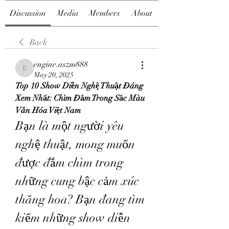
Discussion
Media
Members
About
Back
engine.aszm888
engine.aszm888
May 20, 2025
Top 10 Show Diễn Nghệ Thuật Đáng 
Xem Nhất: Chìm Đắm Trong Sắc Màu 
Văn Hóa Việt Nam
Bạn là một người yêu 
nghệ thuật, mong muốn 
được đắm chìm trong 
những cung bậc cảm xúc 
thăng hoa? Bạn đang tìm 
kiếm những show diễn 