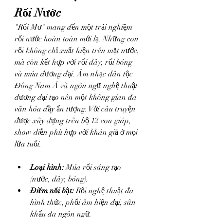
Rối Nước
"Rối Mơ" mang đến một trải nghiệm 
rối nước hoàn toàn mới lạ. Những con 
rối không chỉ xuất hiện trên mặt nước, 
mà còn kết hợp với rối dây, rối bóng 
và múa đương đại. Âm nhạc dân tộc 
Đông Nam Á và ngôn ngữ nghệ thuật 
đương đại tạo nên một không gian đa 
văn hóa đầy ấn tượng. Với câu truyện 
được xây dựng trên bộ 12 con giáp, 
show diễn phù hợp với khán giả ở mọi 
lứa tuổi.
Loại hình:
 Múa rối sáng tạo 
(nước, dây, bóng).
Điểm nổi bật:
 Rối nghệ thuật đa 
hình thức, phối âm hiện đại, sân 
khấu đa ngôn ngữ.