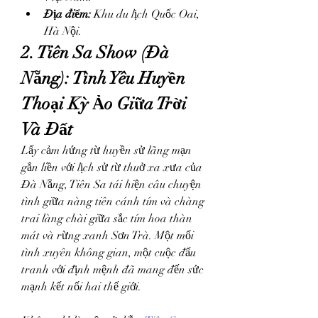
Địa điểm:
 Khu du lịch Quốc Oai, 
Hà Nội.
2. Tiên Sa Show (Đà 
Nẵng): Tình Yêu Huyền 
Thoại Kỳ Ảo Giữa Trời 
Và Đất
Lấy cảm hứng từ huyền sử lãng mạn 
gắn liền với lịch sử từ thuở xa xưa của 
Đà Nẵng, Tiên Sa tái hiện câu chuyện 
tình giữa nàng tiên cánh tím và chàng 
trai làng chài giữa sắc tím hoa thàn 
mát và rừng xanh Sơn Trà. Một mối 
tình xuyên không gian, một cuộc đấu 
tranh với định mệnh đã mang đến sức 
mạnh kết nối hai thế giới.