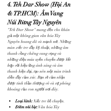
4. Teh Dar Show (Hội An 
& TP.HCM): Âm Vang 
Núi Rừng Tây Nguyên
"Teh Dar Show" mang đến cho khán 
giả một không gian văn hóa Tây 
Nguyên hoang dã và mạnh mẽ. Những 
màn xiếc tre đầy kỹ thuật, những âm 
thanh cồng chiêng vang vọng và 
những điệu múa uyển chuyển được kết 
hợp với hiệu ứng ánh sáng và âm 
thanh hiện đại, tạo nên một màn trình 
diễn đầy cảm xúc. Bạn sẽ cảm nhận 
được tinh thần thượng võ và sự phóng 
khoáng của con người nơi đây.
Loại hình:
 Xiếc tre kể chuyện.
Điểm nổi bật:
 Văn hóa Tây 