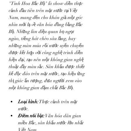
"Tinh Hoa Bắc Bộ" là show diễn thực 
cảnh đầu tiên trên mặt nước tại Việt 
Nam, mang đến cho khán giả một góc 
nhìn mới lạ về văn hóa đồng bằng Bắc 
Bộ. Những làn điệu quan họ ngọt 
ngào, tiếng hát chèo sâu lắng, hay 
những màn múa rối nước uyển chuyển 
được kết hợp với công nghệ trình diễn 
hiện đại, tạo nên một không gian nghệ 
thuật đầy màu sắc. Sân khấu được thiết 
kế độc đáo trên mặt nước, tạo hiệu ứng 
thị giác ấn tượng, đưa người xem vào 
một không gian đậm chất Bắc Bộ.
Loại hình:
 Thực cảnh trên mặt 
nước.
Điểm nổi bật:
 Văn hóa dân gian 
miền Bắc, sân khấu nước lớn nhất 
Việt Nam.