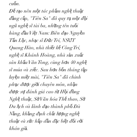
cuốn.
Để tạo nên một tác phẩm nghệ thuật 
đẳng cấp, "Tiên Sa" đã quy tụ một đội 
ngũ nghệ sĩ tài ba, những tên tuổi 
hàng đầu Việt Nam: Biên đạo Nguyễn 
Tấn Lộc, nhạc sĩ Đức Trí, NSƯT 
Quang Hào, nhà thiết kế Công Trí, 
nghệ sĩ Khánh Hoàng, nhà sản xuất 
sân khấu Văn Tòng, cùng hơn 40 nghệ 
sĩ múa và xiếc. Sau hơn bốn tháng tập 
luyện miệt mài, "Tiên Sa" đã chinh 
phục được giới chuyên môn, nhận 
được sự đánh giá cao từ Hội đồng 
Nghệ thuật, Sở Văn hóa Thể thao, Sở 
Du lịch và lãnh đạo thành phố Đà 
Nẵng, khẳng định chất lượng nghệ 
thuật và sức hấp dẫn đặc biệt đối với 
khán giả.