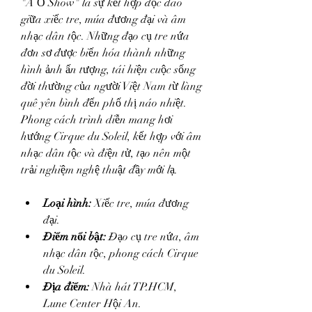
"À Ố Show" là sự kết hợp độc đáo 
giữa xiếc tre, múa đương đại và âm 
nhạc dân tộc. Những đạo cụ tre nứa 
đơn sơ được biến hóa thành những 
hình ảnh ấn tượng, tái hiện cuộc sống 
đời thường của người Việt Nam từ làng 
quê yên bình đến phố thị náo nhiệt. 
Phong cách trình diễn mang hơi 
hướng Cirque du Soleil, kết hợp với âm 
nhạc dân tộc và điện tử, tạo nên một 
trải nghiệm nghệ thuật đầy mới lạ.
Loại hình:
 Xiếc tre, múa đương 
đại.
Điểm nổi bật:
 Đạo cụ tre nứa, âm 
nhạc dân tộc, phong cách Cirque 
du Soleil.
Địa điểm:
 Nhà hát TP.HCM, 
Lune Center Hội An.