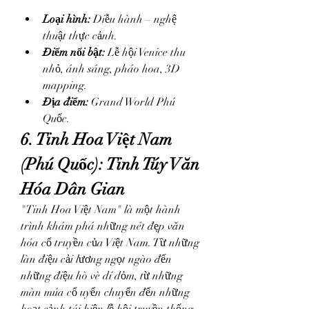
Loại hình:
 Diễu hành – nghệ 
thuật thực cảnh.
Điểm nổi bật:
 Lễ hội Venice thu 
nhỏ, ánh sáng, pháo hoa, 3D 
mapping.
Địa điểm:
 Grand World Phú 
Quốc.
6. Tinh Hoa Việt Nam 
(Phú Quốc): Tinh Túy Văn 
Hóa Dân Gian
"Tinh Hoa Việt Nam" là một hành 
trình khám phá những nét đẹp văn 
hóa cổ truyền của Việt Nam. Từ những 
làn điệu cải lương ngọt ngào đến 
những điệu hò vè dí dỏm, từ những 
màn múa cổ uyển chuyển đến những 